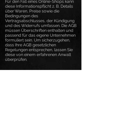
Für den Fall eines Online-Shops kann
diese Informationspflicht z. B. Details
über Waren, Preise sowie die
Bedingungen des
Vertragsabschlusses, der Kündigung
und des Widerrufs umfassen. Die AGB
müssen Überschriften enthalten und
passend für das eigene Unternehmen
formuliert sein. Um sicherzugehen,
dass Ihre AGB gesetzlichen
Regelungen entsprechen, lassen Sie
diese von einem erfahrenen Anwalt
überprüfen.