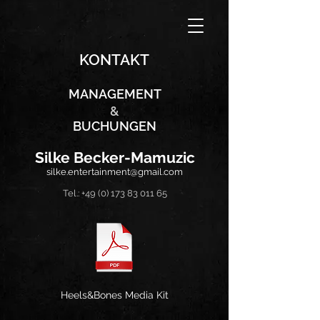
KONTAKT
MANAGEMENT
&
BUCHUNGEN
Silke Becker-Mamuzic
silke.entertainment@gmail.com
Tel.:
+49 (0) 173 83 011 65
Heels&Bones Media Kit